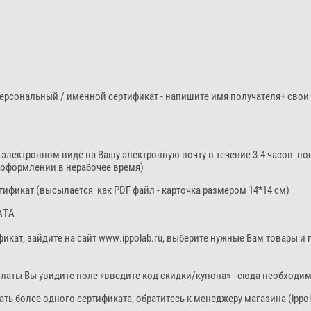
 персональный / именной сертификат - напишите имя получателя+ сво
в электронном виде на Вашу электронную почту в течение 3-4 часов п
 оформлении в нерабочее время)
ртификат (высылается как PDF файл - карточка размером 14*14 см)
АТА
икат, зайдите на сайт www.ippolab.ru, выберите нужные Вам товары и 
латы Вы увидите поле «введите код скидки/купона» - сюда необходим
ть более одного сертификата, обратитесь к менеджеру магазина (ippol